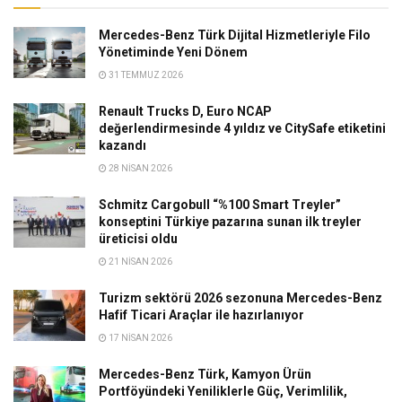
Mercedes-Benz Türk Dijital Hizmetleriyle Filo
Yönetiminde Yeni Dönem
31 TEMMUZ 2026
Renault Trucks D, Euro NCAP
değerlendirmesinde 4 yıldız ve CitySafe etiketini
kazandı
28 NISAN 2026
Schmitz Cargobull “%100 Smart Treyler”
konseptini Türkiye pazarına sunan ilk treyler
üreticisi oldu
21 NISAN 2026
Turizm sektörü 2026 sezonuna Mercedes-Benz
Hafif Ticari Araçlar ile hazırlanıyor
17 NISAN 2026
Mercedes-Benz Türk, Kamyon Ürün
Portföyündeki Yeniliklerle Güç, Verimlilik,