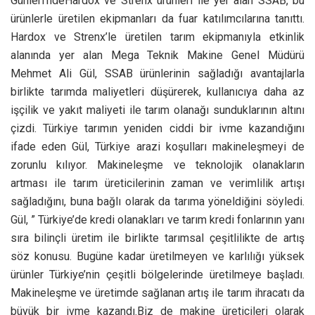
Günleri’ndeHardox ve Strenx ürünleri ile yer alan SSAB, bu
ürünlerle üretilen ekipmanları da fuar katılımcılarına tanıttı.
Hardox ve Strenx’le üretilen tarım ekipmanıyla etkinlik
alanında yer alan Mega Teknik Makine Genel Müdürü
Mehmet Ali Gül, SSAB ürünlerinin sağladığı avantajlarla
birlikte tarımda maliyetleri düşürerek, kullanıcıya daha az
işçilik ve yakıt maliyeti ile tarım olanağı sunduklarının altını
çizdi. Türkiye tarımın yeniden ciddi bir ivme kazandığını
ifade eden Gül, Türkiye arazi koşulları makineleşmeyi de
zorunlu kılıyor. Makineleşme ve teknolojik olanakların
artması ile tarım üreticilerinin zaman ve verimlilik artışı
sağladığını, buna bağlı olarak da tarıma yöneldiğini söyledi.
Gül, ” Türkiye’de kredi olanakları ve tarım kredi fonlarının yanı
sıra bilinçli üretim ile birlikte tarımsal çeşitlilikte de artış
söz konusu. Bugüne kadar üretilmeyen ve karlılığı yüksek
ürünler Türkiye’nin çeşitli bölgelerinde üretilmeye başladı.
Makineleşme ve üretimde sağlanan artış ile tarım ihracatı da
büyük bir ivme kazandı.Biz de makine üreticileri olarak