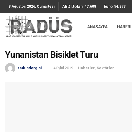
ABD Doları
Euro
47.6085
54.8736
8 Ağustos 2026, Cumartesi
ANASAYFA
HABER
Yunanistan Bisiklet Turu
radusdergisi
4 Eylül 2019
Haberler
,
Sektörler