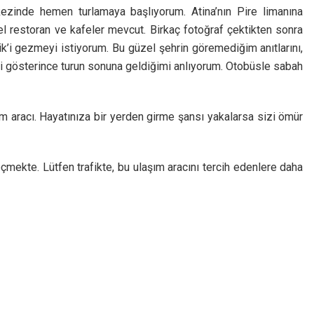
rkezinde hemen turlamaya başlıyorum. Atina’nın Pire limanına
el restoran ve kafeler mevcut. Birkaç fotoğraf çektikten sonra
’i gezmeyi istiyorum. Bu güzel şehrin göremediğim anıtlarını,
 gösterince turun sonuna geldiğimi anlıyorum. Otobüsle sabah
şım aracı. Hayatınıza bir yerden girme şansı yakalarsa sizi ömür
çmekte. Lütfen trafikte, bu ulaşım aracını tercih edenlere daha