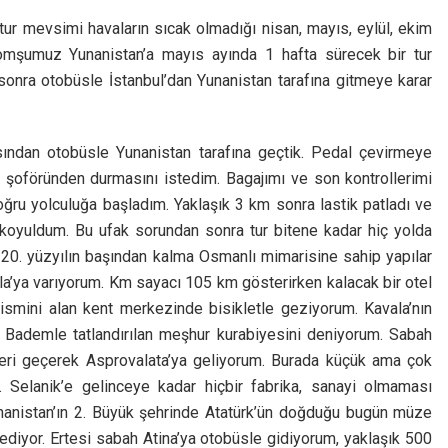
 tur mevsimi havaların sıcak olmadığı nisan, mayıs, eylül, ekim
komşumuz Yunanistan’a mayıs ayında 1 hafta sürecek bir tur
sonra otobüsle İstanbul’dan Yunanistan tarafına gitmeye karar
sından otobüsle Yunanistan tarafına geçtik. Pedal çevirmeye
şoföründen durmasını istedim. Bagajımı ve son kontrollerimi
oğru yolculuğa başladım. Yaklaşık 3 km sonra lastik patladı ve
la koyuldum. Bu ufak sorundan sonra tur bitene kadar hiç yolda
 20. yüzyılın başından kalma Osmanlı mimarisine sahip yapılar
la’ya varıyorum. Km sayacı 105 km gösterirken kalacak bir otel
ismini alan kent merkezinde bisikletle geziyorum. Kavala’nın
. Bademle tatlandırılan meşhur kurabiyesini deniyorum. Sabah
kleri geçerek Asprovalata’ya geliyorum. Burada küçük ama çok
. Selanik’e gelinceye kadar hiçbir fabrika, sanayi olmaması
Yunanistan’ın 2. Büyük şehrinde Atatürk’ün doğduğu bugün müze
sediyor. Ertesi sabah Atina’ya otobüsle gidiyorum, yaklaşık 500