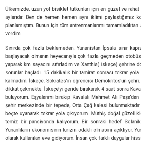
Ülkemizde, uzun yol bisiklet tutkunları için en güzel ve rahat
aylarıdır. Ben de hemen hemen aynı iklimi paylaştığımız 
planlamıştım. Bunun için tüm antrenmanlarımı tamamladıktan 
verdim.
Sınırda çok fazla beklemeden, Yunanistan İpsala sınır kapı
başlayacak olmanın heyecanıyla çok fazla geçmeden otobüs 
yaparak km sayacını sıfırladım ve Xanthis( İskeçe) şehrine d
sorunlar başladı. 15 dakikalık bir tamirat sonrası tekrar yo
kalmadım. İskeçe, Sokrates’in öğrencisi Demokritos’un şehri,
dikkat çekmekte. İskeçe’yi geride bırakarak 4 saat sonra Kava
buluyorum. Eşyalarımı bırakıp Kavalalı Mehmet Ali Paşa’dan 
şehir merkezinde bir tepede, Orta Çağ kalesi bulunmaktadır
beşte uyanarak tekrar yola çıkıyorum. Müthiş doğal güzelli
temiz bir pansiyonda kalıyorum. Bir sonraki hedef Selanik
Yunanlıların ekonomisinin turizm odaklı olmasını açıklıyor. 
olarak kullanılan eve gidiyorum. İnsan çok farklı duygular his