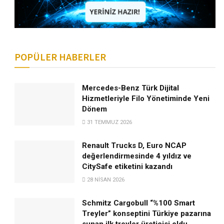
POPÜLER HABERLER
Mercedes-Benz Türk Dijital
Hizmetleriyle Filo Yönetiminde Yeni
Dönem
31 TEMMUZ 2026
Renault Trucks D, Euro NCAP
değerlendirmesinde 4 yıldız ve
CitySafe etiketini kazandı
28 NISAN 2026
Schmitz Cargobull “%100 Smart
Treyler” konseptini Türkiye pazarına
sunan ilk treyler üreticisi oldu