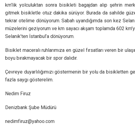
km’lik yolculuktan sonra bisikleti bagajdan alıp şehrin me
gitmek bisikletle otuz dakika sürüyor. Burada da sahilde güz
tekrar otelime dönüyorum. Sabah uyandığımda son kez Selanik
müzelerini geziyorum ve km sayacı akşam toplamda 602 km’yi
Selanik’ten İstanbul’a dönüyorum.
Bisiklet maceralı ruhlarımıza en güzel fırsatları veren bir ula
boyu bırakmayacak bir spor dalıdır.
Çevreye duyarlılığımızı göstermenin bir yolu da bisikletten ge
fazla saygı gösterelim.
Nedim Firuz
Denizbank Şube Müdürü
nedimfiruz@yahoo.com