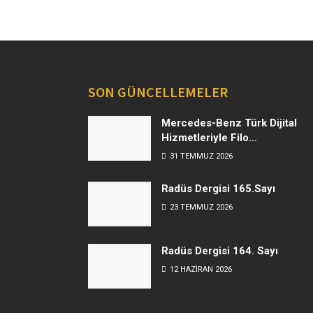
SON GÜNCELLEMELER
Mercedes-Benz Türk Dijital
Hizmetleriyle Filo
Yönetiminde Yeni Dönem
31 TEMMUZ 2026
Radüs Dergisi 165.Sayı
23 TEMMUZ 2026
Radüs Dergisi 164. Sayı
12 HAZIRAN 2026