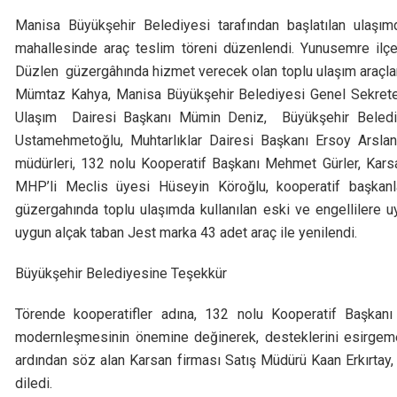
Manisa Büyükşehir Belediyesi tarafından başlatılan ulaş
mahallesinde araç teslim töreni düzenlendi. Yunusemre ilçes
Düzlen güzergâhında hizmet verecek olan toplu ulaşım araçlar
Mümtaz Kahya, Manisa Büyükşehir Belediyesi Genel Sekrete
Ulaşım Dairesi Başkanı Mümin Deniz, Büyükşehir Belediye
Ustamehmetoğlu, Muhtarlıklar Dairesi Başkanı Ersoy Arslan
müdürleri, 132 nolu Kooperatif Başkanı Mehmet Gürler, Kars
MHP’li Meclis üyesi Hüseyin Köroğlu, kooperatif başkanlar
güzergahında toplu ulaşımda kullanılan eski ve engellilere u
uygun alçak taban Jest marka 43 adet araç ile yenilendi.
Büyükşehir Belediyesine Teşekkür
Törende kooperatifler adına, 132 nolu Kooperatif Başkanı
modernleşmesinin önemine değinerek, desteklerini esirgeme
ardından söz alan Karsan firması Satış Müdürü Kaan Erkırtay, 
diledi.