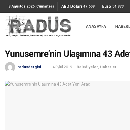
ABD Doları
Euro
47.6085
54.8736
8 Ağustos 2026, Cumartesi
ANASAYFA
HABER
Yunusemre’nin Ulaşımına 43 Adet
radusdergisi
4 Eylül 2019
Belediyeler
,
Haberler