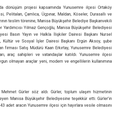
ımda dönüşüm projesi kapsamında Yunusemre ilçesi Ortaköy
i, Pelitalan, Çamlıca, Üçpınar, Maldan, Köseler, Durasallı ve
ının teslim törenine, Manisa Büyükşehir Belediye Başkanvekili
r Yardımcısı Yılmaz Gençoğlu, Manisa Büyükşehir Belediyesi
si Basın Yayın ve Halkla İlişkiler Dairesi Başkanı Nursel
, Kültür ve Sosyal İşler Dairesi Başkanı Ergün Aksoy, şube
an firması Satış Müdürü Kaan Erkırtay, Yunusemre Belediyesi
ı, araç sahipleri ve vatandaşlar katıldı. Yunusemre ilçesi
ygun olmayan araçlar yeni, modern ve engellilerin kullanımına
 Mehmet Gürler söz aldı. Gürler, toplum ulaşım hizmetinin
yen Manisa Büyükşehir Belediyesine teşekkür etti. Gürler’in
43 adet aracın Yunusemre ilçesi için hayırlara vesile olmasını