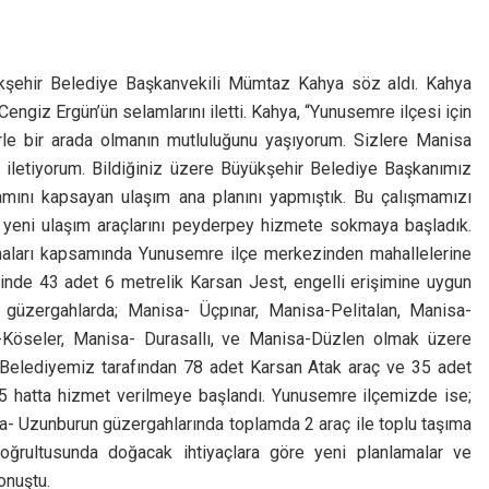
ükşehir Belediye Başkanvekili Mümtaz Kahya söz aldı. Kahya
giz Ergün’ün selamlarını iletti. Kahya, “Yunusemre ilçesi için
erle bir arada olmanın mutluluğunu yaşıyorum. Sizlere Manisa
 iletiyorum. Bildiğiniz üzere Büyükşehir Belediye Başkanımız
mını kapsayan ulaşım ana planını yapmıştık. Bu çalışmamızı
e yeni ulaşım araçlarını peyderpey hizmete sokmaya başladık.
maları kapsamında Yunusemre ilçe merkezinden mahallelerine
sinde 43 adet 6 metrelik Karsan Jest, engelli erişimine uygun
güzergahlarda; Manisa- Üçpınar, Manisa-Pelitalan, Manisa-
-Köseler, Manisa- Durasallı, ve Manisa-Düzlen olmak üzere
Belediyemiz tarafından 78 adet Karsan Atak araç ve 35 adet
5 hatta hizmet verilmeye başlandı. Yunusemre ilçemizde ise;
a- Uzunburun güzergahlarında toplamda 2 araç ile toplu taşıma
 doğrultusunda doğacak ihtiyaçlara göre yeni planlamalar ve
onuştu.