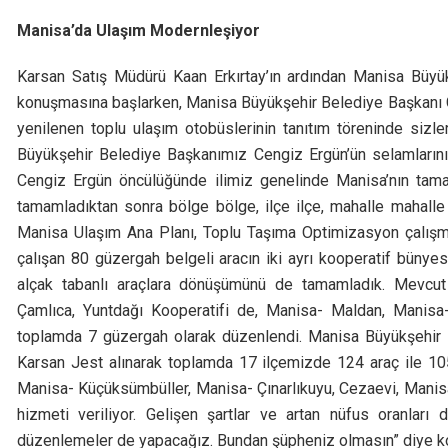
Manisa’da Ulaşım Modernleşiyor
Karsan Satış Müdürü Kaan Erkırtay’ın ardından Manisa Büy
konuşmasına başlarken, Manisa Büyükşehir Belediye Başkanı Cen
yenilenen toplu ulaşım otobüslerinin tanıtım töreninde sizl
Büyükşehir Belediye Başkanımız Cengiz Ergün’ün selamlarını
Cengiz Ergün öncülüğünde ilimiz genelinde Manisa’nın tama
tamamladıktan sonra bölge bölge, ilçe ilçe, mahalle mahall
Manisa Ulaşım Ana Planı, Toplu Taşıma Optimizasyon çalış
çalışan 80 güzergah belgeli aracın iki ayrı kooperatif bünye
alçak tabanlı araçlara dönüşümünü de tamamladık. Mevcut 
Çamlıca, Yuntdağı Kooperatifi de, Manisa- Maldan, Manisa
toplamda 7 güzergah olarak düzenlendi. Manisa Büyükşehir 
Karsan Jest alınarak toplamda 17 ilçemizde 124 araç ile 10
Manisa- Küçüksümbüller, Manisa- Çınarlıkuyu, Cezaevi, Manis
hizmeti veriliyor. Gelişen şartlar ve artan nüfus oranları
düzenlemeler de yapacağız. Bundan şüpheniz olmasın” diye k