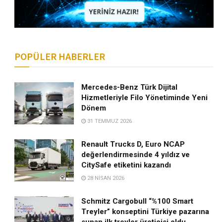
POPÜLER HABERLER
Mercedes-Benz Türk Dijital
Hizmetleriyle Filo Yönetiminde Yeni
Dönem
31 TEMMUZ 2026
Renault Trucks D, Euro NCAP
değerlendirmesinde 4 yıldız ve
CitySafe etiketini kazandı
28 NISAN 2026
Schmitz Cargobull “%100 Smart
Treyler” konseptini Türkiye pazarına
sunan ilk treyler üreticisi oldu