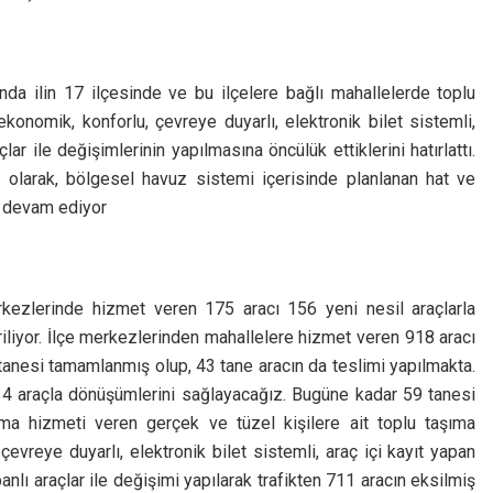
da ilin 17 ilçesinde ve bu ilçelere bağlı mahallelerde toplu
konomik, konforlu, çevreye duyarlı, elektronik bilet sistemli,
lar ile değişimlerinin yapılmasına öncülük ettiklerini hatırlattı.
u olarak, bölgesel havuz sistemi içerisinde planlanan hat ve
ı devam ediyor
kezlerinde hizmet veren 175 aracı 156 yeni nesil araçlarla
iliyor. İlçe merkezlerinden mahallelere hizmet veren 918 aracı
nesi tamamlanmış olup, 43 tane aracın da teslimi yapılmakta.
134 araçla dönüşümlerini sağlayacağız. Bugüne kadar 59 tanesi
ıma hizmeti veren gerçek ve tüzel kişilere ait toplu taşıma
evreye duyarlı, elektronik bilet sistemli, araç içi kayıt yapan
nlı araçlar ile değişimi yapılarak trafikten 711 aracın eksilmiş