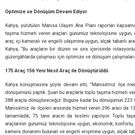
Optimize ve Dönüşüm Devam Ediyor
Kahya, yürütülen Manisa Ulaşım Ana Planı raporları kapsamın
taşıma hizmeti veren araçları günümüz teknolojisine uygun, e
araç içi kameralı ve engelli ulaşımına uygun, alçak tabanlı araç
Kahya, “Bu araçların bir düzen ve sıra içerisinde rotasyonl
güzergâhlarda çalışması için optimize ve dönüşüm çalışmalar
175 Araç 156 Yeni Nesil Araç ile Dönüştürüldü
Kahya konuşmasına şöyle devam etti, “Manisa’mız ilçe mer
dönüşümünü yaptık. Şuan bu araçlarla toplu taşıma hizmeti ver
388 araçla dönüştüreceğiz. Bugüne kadar bu dönüşümün 223 ta
Manisa’mız ile ilçeleri arasında hizmet veren 296 aracı da 
tamamladık, 75 tane aracın da teslimi yapılıyor. Toplu taş
araçlarının günümüz teknolojisine uygun, ekonomik, konforlu, ç
kamera donanımı bulunan ve engelli erişimine uygun, alçak taba