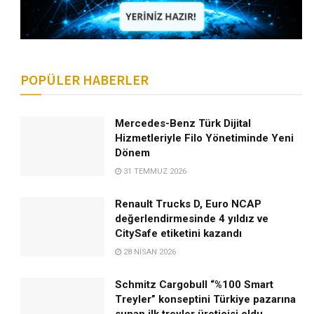
POPÜLER HABERLER
Mercedes-Benz Türk Dijital
Hizmetleriyle Filo Yönetiminde Yeni
Dönem
31 TEMMUZ 2026
Renault Trucks D, Euro NCAP
değerlendirmesinde 4 yıldız ve
CitySafe etiketini kazandı
28 NISAN 2026
Schmitz Cargobull “%100 Smart
Treyler” konseptini Türkiye pazarına
sunan ilk treyler üreticisi oldu