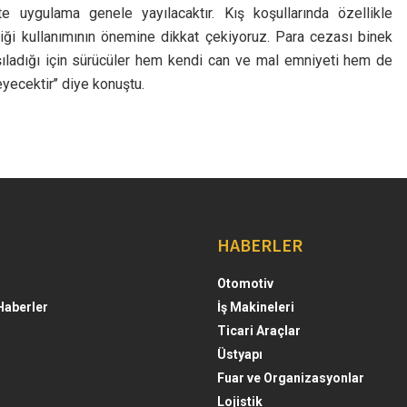
te uygulama genele yayılacaktır. Kış koşullarında özellikle
astiği kullanımının önemine dikkat çekiyoruz. Para cezası binek
arşıladığı için sürücüler hem kendi can ve mal emniyeti hem de
ecektir’’ diye konuştu.
HABERLER
Otomotiv
Haberler
İş Makineleri
Ticari Araçlar
Üstyapı
Fuar ve Organizasyonlar
Lojistik