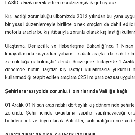
LASİD olarak merak edilen sorulara açıklık getiriyoruz
Kış lastiği zorunluluğu ülkemizde 2012 yılından bu yana uygul
bir yasal düzenlemeyle birlikte binek araçları da dahil edil
motorlu araçlar bu kış itibarıyla zorunlu olarak kış lastiği kull
Ulaştırma, Denizcilik ve Haberleşme Bakanlığı’nca 1 Nisan 
karayollarında seyreden yabancı plakalı araçlar da dahil olm
zorunluluğu getirilmiştir’’ dendi. Buna göre Türkiye’de 1 Aralık
dönemde bütün taşıtlar kış lastiği kullanmakla yükümlü 
kullanmadığı tespit edilen araçlara 625 lira para cezası uygula
Şehirlerarası yolda zorunlu, il sınırlarında Valiliğe bağlı
01 Aralık-01 Nisan arasındaki dört aylık kış döneminde şehirle
zorunda. Şehir içinde uygulama yapılıp yapılmayacağı ortal
belirlenecek ve duyurulacak. Valilikler, tarih aralığını öncesind
Araçta zincir de olsa, kış lastiği zorunlu!