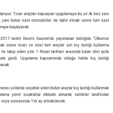
anıyor. Ticari araçları kapsayan uygulamaya bu yıl ilk kez yeni
di; yani bütün özel otomobiller de dahil olmak üzere tüm özel
anmaya başlayacak.
2017 tarihli Resmi Gazete’de yayınlanan tebliğde; ‘’Ülkemiz
ak üzere ticari ve özel tüm araçlar için kış lastiği kullanma
 ile takip eden yılın 1 Nisan tarihleri arasında kalan dört aylık
hale geldi. Uygulama kapsamında olduğu halde kış lastiği
nacak.
rarası yollarda seyahat eden bütün araçlar kış lastiği kullanmak
ama yerel sıcaklıklar dikkate alınarak valilikler tarafından
e veya sonrasında 1’er ay artırabilecek.