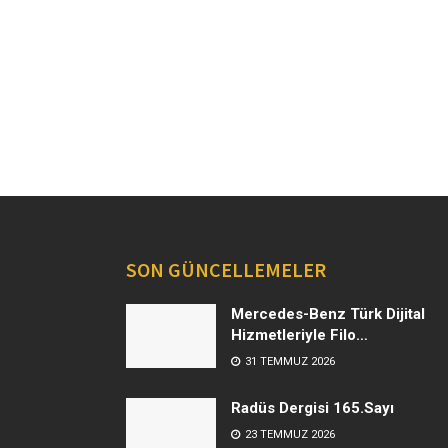
SON GÜNCELLEMELER
Mercedes-Benz Türk Dijital
Hizmetleriyle Filo
Yönetiminde Yeni Dönem
31 TEMMUZ 2026
Radüs Dergisi 165.Sayı
23 TEMMUZ 2026