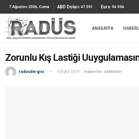
ABD Doları
Euro
47.5911
54.9344
7 Ağustos 2026, Cuma
ANASAYFA
HABER
Zorunlu Kış Lastiği Uuygulamasın
radusdergisi
10 Eylül 2019
Haberler
,
Sektörler