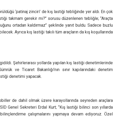
ldüğü ‘patinaj zinciri’ de kış lastiği tebliğinde yer aldı. En çok
astiği takmam gerekir mi?’’ sorusu düzenlenen tebliğle; ‘’Araçta
luluğunu ortadan kaldırmaz’’ şeklinde yanıt buldu. Sadece buzlu
bilecek. Ayrıca kış lastiği takılı tüm araçların da kış koşullarında
dildi. Şehirlerarası yollarda yapılan kış lastiği denetimlerinde
mrük ve Ticaret Bakanlığı’nın sınır kapılarındaki denetim
lastiği denetimi yapacak.
obiller de dahil olmak üzere karayollarında seyreden araçlara
 Genel Sekreteri Erdal Kurt; ‘’Kış lastiği bilinci son yıllarda
e bilinçlendirme çalışmalarını yapmaya devam ediyoruz. Özel