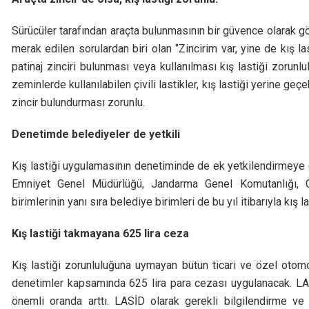
Sürücüler tarafından araçta bulunmasının bir güvence olarak görü
merak edilen sorulardan biri olan ‘’Zincirim var, yine de kış l
patinaj zinciri bulunması veya kullanılması kış lastiği zorun
zeminlerde kullanılabilen çivili lastikler, kış lastiği yerine geçe
zincir bulundurması zorunlu.
Denetimde belediyeler de yetkili
Kış lastiği uygulamasının denetiminde de ek yetkilendirmeye gi
Emniyet Genel Müdürlüğü, Jandarma Genel Komutanlığı, Gü
birimlerinin yanı sıra belediye birimleri de bu yıl itibarıyla kış 
Kış lastiği takmayana 625 lira ceza
Kış lastiği zorunluluğuna uymayan bütün ticari ve özel otom
denetimler kapsamında 625 lira para cezası uygulanacak. LASİD
önemli oranda arttı. LASİD olarak gerekli bilgilendirme v