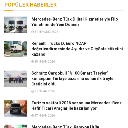
POPÜLER HABERLER
Mercedes-Benz Türk Dijital Hizmetleriyle Filo
Yönetiminde Yeni Dönem
31 TEMMUZ 2026
Renault Trucks D, Euro NCAP
değerlendirmesinde 4 yıldız ve CitySafe etiketini
kazandı
28 NISAN 2026
Schmitz Cargobull “%100 Smart Treyler”
konseptini Türkiye pazarına sunan ilk treyler
üreticisi oldu
21 NISAN 2026
Turizm sektörü 2026 sezonuna Mercedes-Benz
Hafif Ticari Araçlar ile hazırlanıyor
17 NISAN 2026
Mercedes-Benz Türk, Kamyon Ürün