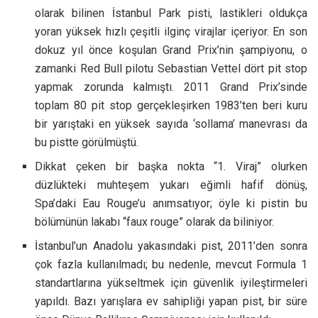
olarak bilinen İstanbul Park pisti, lastikleri oldukça
yoran yüksek hızlı çeşitli ilginç virajlar içeriyor. En son
dokuz yıl önce koşulan Grand Prix’nin şampiyonu, o
zamanki Red Bull pilotu Sebastian Vettel dört pit stop
yapmak zorunda kalmıştı. 2011 Grand Prix’sinde
toplam 80 pit stop gerçekleşirken 1983’ten beri kuru
bir yarıştaki en yüksek sayıda ‘sollama’ manevrası da
bu pistte görülmüştü.
Dikkat çeken bir başka nokta “1. Viraj” olurken
düzlükteki muhteşem yukarı eğimli hafif dönüş,
Spa’daki Eau Rouge’u anımsatıyor; öyle ki pistin bu
bölümünün lakabı “faux rouge” olarak da biliniyor.
İstanbul’un Anadolu yakasındaki pist, 2011’den sonra
çok fazla kullanılmadı; bu nedenle, mevcut Formula 1
standartlarına yükseltmek için güvenlik iyileştirmeleri
yapıldı. Bazı yarışlara ev sahipliği yapan pist, bir süre