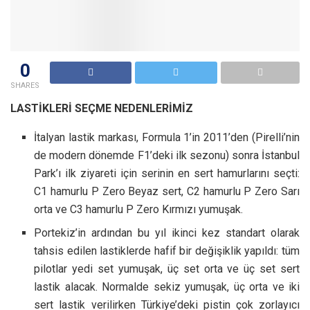
0
SHARES
LASTİKLERİ SEÇME NEDENLERİMİZ
İtalyan lastik markası, Formula 1’in 2011’den (Pirelli’nin
de modern dönemde F1’deki ilk sezonu) sonra İstanbul
Park’ı ilk ziyareti için serinin en sert hamurlarını seçti:
C1 hamurlu P Zero Beyaz sert, C2 hamurlu P Zero Sarı
orta ve C3 hamurlu P Zero Kırmızı yumuşak.
Portekiz’in ardından bu yıl ikinci kez standart olarak
tahsis edilen lastiklerde hafif bir değişiklik yapıldı: tüm
pilotlar yedi set yumuşak, üç set orta ve üç set sert
lastik alacak. Normalde sekiz yumuşak, üç orta ve iki
sert lastik verilirken Türkiye’deki pistin çok zorlayıcı