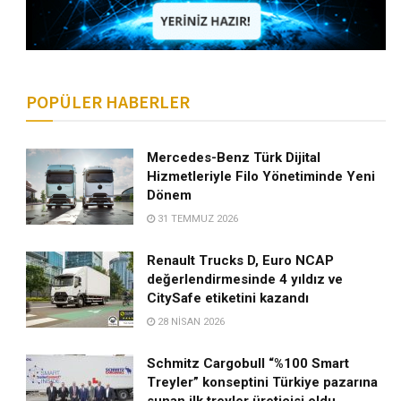
POPÜLER HABERLER
Mercedes-Benz Türk Dijital
Hizmetleriyle Filo Yönetiminde Yeni
Dönem
31 TEMMUZ 2026
Renault Trucks D, Euro NCAP
değerlendirmesinde 4 yıldız ve
CitySafe etiketini kazandı
28 NISAN 2026
Schmitz Cargobull “%100 Smart
Treyler” konseptini Türkiye pazarına
sunan ilk treyler üreticisi oldu