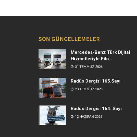
SON GÜNCELLEMELER
Mercedes-Benz Türk Dijital
Hizmetleriyle Filo
Yönetiminde Yeni Dönem
31 TEMMUZ 2026
Radüs Dergisi 165.Sayı
23 TEMMUZ 2026
Radüs Dergisi 164. Sayı
12 HAZIRAN 2026