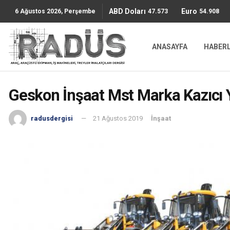
ABD Doları
Euro
47.5736
54.9087
6 Ağustos 2026, Perşembe
ANASAYFA
HABER
Geskon İnşaat Mst Marka Kazıcı Yü
radusdergisi
21 Ağustos 2019
İnşaat