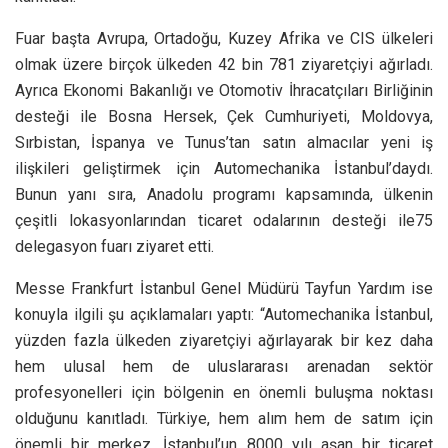
Fuar başta Avrupa, Ortadoğu, Kuzey Afrika ve CIS ülkeleri
olmak üzere birçok ülkeden 42 bin 781 ziyaretçiyi ağırladı.
Ayrıca Ekonomi Bakanlığı ve Otomotiv İhracatçıları Birliğinin
desteği ile Bosna Hersek, Çek Cumhuriyeti, Moldovya,
Sırbistan, İspanya ve Tunus’tan satın almacılar yeni iş
ilişkileri geliştirmek için Automechanika İstanbul’daydı.
Bunun yanı sıra, Anadolu programı kapsamında, ülkenin
çeşitli lokasyonlarından ticaret odalarının desteği ile75
delegasyon fuarı ziyaret etti.
Messe Frankfurt İstanbul Genel Müdürü Tayfun Yardım ise
konuyla ilgili şu açıklamaları yaptı:
“Automechanika İstanbul,
yüzden fazla ülkeden ziyaretçiyi ağırlayarak bir kez daha
hem ulusal hem de uluslararası arenadan sektör
profesyonelleri için bölgenin en önemli buluşma noktası
olduğunu kanıtladı. Türkiye, hem alım hem de satım için
önemli bir merkez. İstanbul’un 8000 yılı aşan bir ticaret