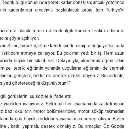
 Teorik bilgi konusunda yeteri kadar donatılan; ancak yeterince
nin giderilmesi amacıyla başlatılacak proje tüm Türkiye’yi
ücretsiz olarak temin edilerek ilgili kuruma teslim edilmesi
ını şöyle açıklıyor;
 var. Şu an, birçok işletme kendi içinde sahip olduğu yetkin usta
l istihdam etmeye çalışıyor. Bu çok maliyetli bir iş. Hem uzun
rında büyük bir sıkıntı var. Dolayısıyla, akademik eğitim alan
rimize, teorik eğitimin yanında uygulama eğitimini de vermek
alan bu gençlere, bizler de destek olmak istiyoruz. Bu nedenle,
siyeti göstereceğini düşünüyorum.”
gili görüşlerini şu sözlerle ifade etti:
e yürekten inanıyoruz. Sektörün her aşamasında kaliteli insan
miz bazı okulların motor bölümlerinden, motor söküp takmadan
larında çok büyük zorluklar yaşamalarına sebep oluyor. Bizler
ine , katkı yapmalı, destek olmalıyız. Bu amaçlar, Öz Gözde