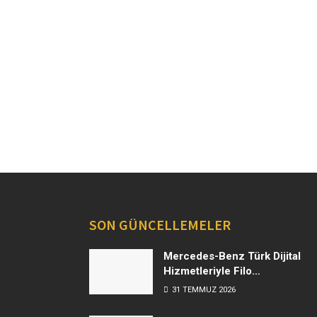
SON GÜNCELLEMELER
Mercedes-Benz Türk Dijital
Hizmetleriyle Filo
Yönetiminde Yeni Dönem
31 TEMMUZ 2026