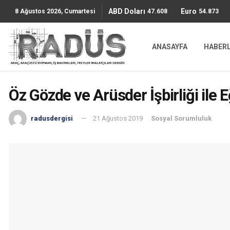
ABD Doları
Euro
47.6085
54.8736
8 Ağustos 2026, Cumartesi
ANASAYFA
HABER
Öz Gözde ve Arüsder İşbirliği ile 
radusdergisi
21 Ağustos 2019
Sosyal Sorumluluk