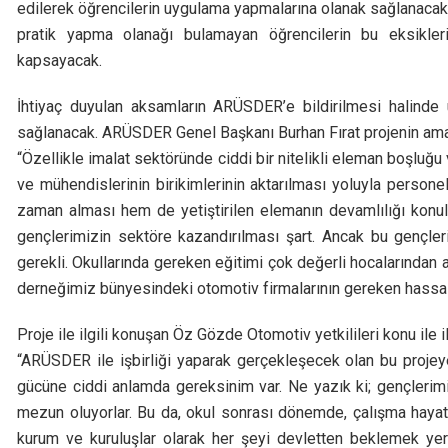
edilerek öğrencilerin uygulama yapmalarına olanak sağlanacak.
pratik yapma olanağı bulamayan öğrencilerin bu eksikleri
kapsayacak.
İhtiyaç duyulan aksamların ARÜSDER’e bildirilmesi halinde 
sağlanacak. ARÜSDER Genel Başkanı Burhan Fırat projenin amac
“Özellikle imalat sektöründe ciddi bir nitelikli eleman boşluğu
ve mühendislerinin birikimlerinin aktarılması yoluyla persone
zaman alması hem de yetiştirilen elemanın devamlılığı konula
gençlerimizin sektöre kazandırılması şart. Ancak bu gençle
gerekli. Okullarında gereken eğitimi çok değerli hocalarından 
derneğimiz bünyesindeki otomotiv firmalarının gereken hassa
Proje ile ilgili konuşan Öz Gözde Otomotiv yetkilileri konu ile il
“ARÜSDER ile işbirliği yaparak gerçekleşecek olan bu projey
gücüne ciddi anlamda gereksinim var. Ne yazık ki; gençleri
mezun oluyorlar. Bu da, okul sonrası dönemde, çalışma hayat
kurum ve kuruluşlar olarak her şeyi devletten beklemek yer