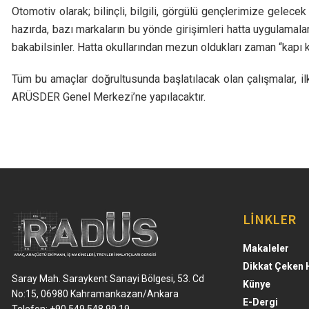
Otomotiv olarak; bilinçli, bilgili, görgülü gençlerimize gelece
hazırda, bazı markaların bu yönde girişimleri hatta uygulamaları
bakabilsinler. Hatta okullarından mezun oldukları zaman “kapı ka
Tüm bu amaçlar doğrultusunda başlatılacak olan çalışmalar, ilk
ARÜSDER Genel Merkezi’ne yapılacaktır.
LİNKLER
Makaleler
Dikkat Çeken 
Saray Mah. Saraykent Sanayi Bölgesi, 53. Cd
Künye
No:15, 06980 Kahramankazan/Ankara
E-Dergi
Telefon: +90 549 548 99 19