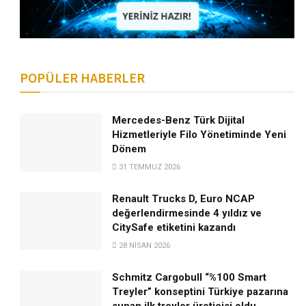
POPÜLER HABERLER
Mercedes-Benz Türk Dijital
Hizmetleriyle Filo Yönetiminde Yeni
Dönem
31 TEMMUZ 2026
Renault Trucks D, Euro NCAP
değerlendirmesinde 4 yıldız ve
CitySafe etiketini kazandı
28 NISAN 2026
Schmitz Cargobull “%100 Smart
Treyler” konseptini Türkiye pazarına
sunan ilk treyler üreticisi oldu