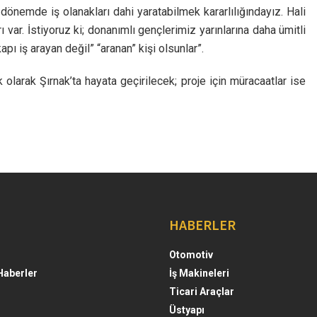
k dönemde iş olanakları dahi yaratabilmek kararlılığındayız. Hali
 var. İstiyoruz ki; donanımlı gençlerimiz yarınlarına daha ümitli
pı iş arayan değil” “aranan” kişi olsunlar”.
 olarak Şırnak’ta hayata geçirilecek; proje için müracaatlar ise
HABERLER
Otomotiv
Haberler
İş Makineleri
Ticari Araçlar
Üstyapı