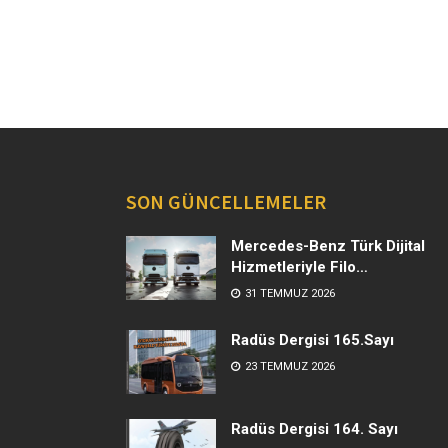
SON GÜNCELLEMELER
Mercedes-Benz Türk Dijital
Hizmetleriyle Filo
Yönetiminde Yeni Dönem
31 TEMMUZ 2026
Radüs Dergisi 165.Sayı
23 TEMMUZ 2026
Radüs Dergisi 164. Sayı