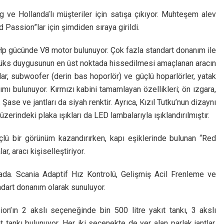
 ve Hollanda’lı müşteriler için satışa çıkıyor. Muhteşem alev
d Passion”lar için şimdiden sıraya girildi.
Hp gücünde V8 motor bulunuyor. Çok fazla standart donanım ile
r. Lüks duygusunun en üst noktada hissedilmesi amaçlanan aracın
r, subwoofer (derin bas hoporlör) ve güçlü hoparlörler, yatak
ı bulunuyor. Kırmızı kabini tamamlayan özellikleri; ön ızgara,
Şase ve jantları da siyah renktir. Ayrıca, Kızıl Tutku’nun dizaynı
erindeki plaka ışıkları da LED lambalarıyla ışıklandırılmıştır.
güçlü bir görünüm kazandırırken, kapı eşiklerinde bulunan “Red
, aracı kişiselleştiriyor.
ada. Scania Adaptif Hız Kontrolü, Gelişmiş Acil Frenleme ve
ndart donanım olarak sunuluyor.
on’ın 2 akslı seçeneğinde bin 500 litre yakıt tankı, 3 akslı
ıt tankı bulunuyor. Her iki seçenekte de yer alan parlak jantlar,