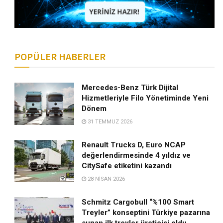
POPÜLER HABERLER
Mercedes-Benz Türk Dijital
Hizmetleriyle Filo Yönetiminde Yeni
Dönem
31 TEMMUZ 2026
Renault Trucks D, Euro NCAP
değerlendirmesinde 4 yıldız ve
CitySafe etiketini kazandı
28 NISAN 2026
Schmitz Cargobull “%100 Smart
Treyler” konseptini Türkiye pazarına
sunan ilk treyler üreticisi oldu