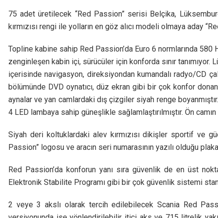
75 adet üretilecek “Red Passion” serisi Belçika, Lüksemburg
kırmızısı rengi ile yolların en göz alıcı modeli olmaya aday “Re
Topline kabine sahip Red Passion’da Euro 6 normlarında 580 
zenginleşen kabin içi, sürücüler için konforda sınır tanımıyo
içerisinde navigasyon, direksiyondan kumandalı radyo/CD çala
bölümünde DVD oynatıcı, düz ekran gibi bir çok konfor donanım
aynalar ve yan camlardaki dış çizgiler siyah renge boyanmıştır. 
4 LED lambaya sahip güneşlikle sağlamlaştırılmıştır. Ön camın üz
Siyah deri koltuklardaki alev kırmızısı dikişler sportif ve 
Passion” logosu ve aracın seri numarasının yazılı olduğu plakalar
Red Passion’da konforun yanı sıra güvenlik de en üst nokt
Elektronik Stabilite Programı gibi bir çok güvenlik sistemi sta
2 veye 3 akslı olarak tercih edilebilecek Scania Red Passi
versiyonunda ise yönlendirilebilir itici aks ve 715 litrelik yak