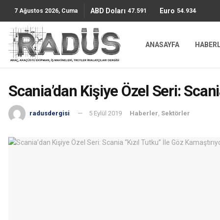
ABD Doları
Euro
47.5911
54.9344
7 Ağustos 2026, Cuma
ANASAYFA
HABER
Scania’dan Kişiye Özel Seri: Scani
radusdergisi
5 Eylül 2019
Haberler
,
Sektörler