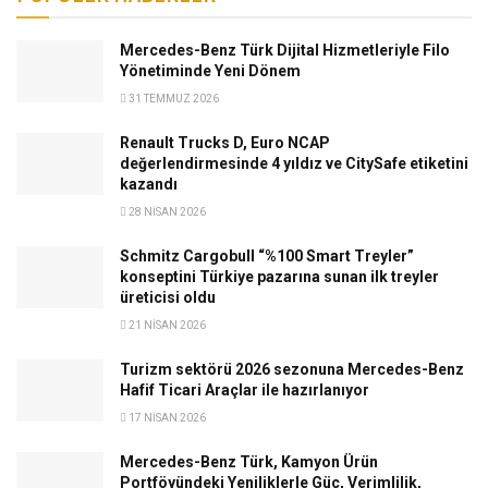
Mercedes-Benz Türk Dijital Hizmetleriyle Filo
Yönetiminde Yeni Dönem
31 TEMMUZ 2026
Renault Trucks D, Euro NCAP
değerlendirmesinde 4 yıldız ve CitySafe etiketini
kazandı
28 NISAN 2026
Schmitz Cargobull “%100 Smart Treyler”
konseptini Türkiye pazarına sunan ilk treyler
üreticisi oldu
21 NISAN 2026
Turizm sektörü 2026 sezonuna Mercedes-Benz
Hafif Ticari Araçlar ile hazırlanıyor
17 NISAN 2026
Mercedes-Benz Türk, Kamyon Ürün
Portföyündeki Yeniliklerle Güç, Verimlilik,