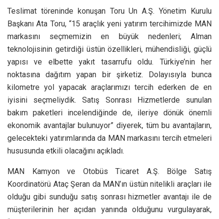
Teslimat töreninde konuşan Toru Un A.Ş. Yönetim Kurulu
Başkanı Ata Toru, “15 araçlık yeni yatırım tercihimizde MAN
markasını seçmemizin en büyük nedenleri; Alman
teknolojisinin getirdiği üstün özellikleri, mühendisliği, güçlü
yapısı ve elbette yakıt tasarrufu oldu. Türkiye’nin her
noktasına dağıtım yapan bir şirketiz. Dolayısıyla bunca
kilometre yol yapacak araçlarımızı tercih ederken de en
iyisini seçmeliydik. Satış Sonrası Hizmetlerde sunulan
bakım paketleri incelendiğinde de, ileriye dönük önemli
ekonomik avantajlar bulunuyor” diyerek, tüm bu avantajların,
gelecekteki yatırımlarında da MAN markasını tercih etmeleri
hususunda etkili olacağını açıkladı.
MAN Kamyon ve Otobüs Ticaret A.Ş. Bölge Satış
Koordinatörü Ataç Şeran da MAN’ın üstün nitelikli araçları ile
olduğu gibi sunduğu satış sonrası hizmetler avantajı ile de
müşterilerinin her açıdan yanında olduğunu vurgulayarak,