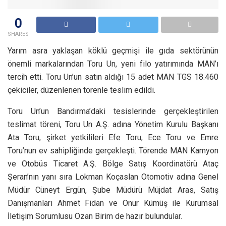
0
SHARES
Yarım asra yaklaşan köklü geçmişi ile gıda sektörünün
önemli markalarından Toru Un, yeni filo yatırımında MAN’ı
tercih etti. Toru Un’un satın aldığı 15 adet MAN TGS 18.460
çekiciler, düzenlenen törenle teslim edildi.
Toru Un’un Bandırma’daki tesislerinde gerçekleştirilen
teslimat töreni, Toru Un A.Ş. adına Yönetim Kurulu Başkanı
Ata Toru, şirket yetkilileri Efe Toru, Ece Toru ve Emre
Toru’nun ev sahipliğinde gerçekleşti. Törende MAN Kamyon
ve Otobüs Ticaret A.Ş. Bölge Satış Koordinatörü Ataç
Şeran’nın yanı sıra Lokman Koçaslan Otomotiv adına Genel
Müdür Cüneyt Ergün, Şube Müdürü Müjdat Aras, Satış
Danışmanları Ahmet Fidan ve Onur Kümüş ile Kurumsal
İletişim Sorumlusu Ozan Birim de hazır bulundular.