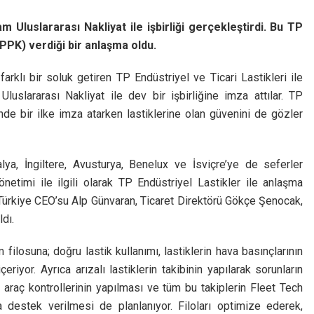
 Uluslararası Nakliyat ile işbirliği gerçekleştirdi. Bu TP
 (PPK) verdiği bir anlaşma oldu.
 farklı bir soluk getiren TP Endüstriyel ve Ticari Lastikleri ile
Uluslararası Nakliyat ile dev bir işbirliğine imza attılar. TP
nde bir ilke imza atarken lastiklerine olan güvenini de gözler
alya, İngiltere, Avusturya, Benelux ve İsviçre’ye de seferler
netimi ile ilgili olarak TP Endüstriyel Lastikler ile anlaşma
Türkiye CEO’su Alp Günvaran, Ticaret Direktörü Gökçe Şenocak,
dı.
filosuna; doğru lastik kullanımı, lastiklerin hava basınçlarının
iyor. Ayrıca arızalı lastiklerin takibinin yapılarak sorunların
m araç kontrollerinin yapılması ve tüm bu takiplerin Fleet Tech
 destek verilmesi de planlanıyor. Filoları optimize ederek,