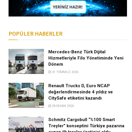
POPÜLER HABERLER
Mercedes-Benz Türk Dijital
Hizmetleriyle Filo Yönetiminde Yeni
Dönem
31 TEMMUZ 2026
Renault Trucks D, Euro NCAP
değerlendirmesinde 4 yıldız ve
CitySafe etiketini kazandı
28 NISAN 2026
Schmitz Cargobull “%100 Smart
Treyler” konseptini Türkiye pazarına
sunan ilk treyler üreticisi oldu