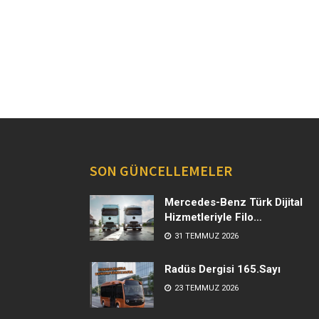
SON GÜNCELLEMELER
Mercedes-Benz Türk Dijital
Hizmetleriyle Filo
Yönetiminde Yeni Dönem
31 TEMMUZ 2026
Radüs Dergisi 165.Sayı
23 TEMMUZ 2026