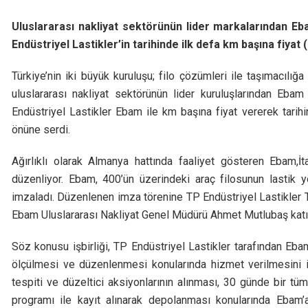
Uluslararası nakliyat sektörünün lider markalarından Ebam
Endüstriyel Lastikler’in tarihinde ilk defa km başına fiyat
Türkiye’nin iki büyük kuruluşu; filo çözümleri ile taşımacılığa
uluslararası nakliyat sektörünün lider kuruluşlarından Ebam 
Endüstriyel Lastikler Ebam ile km başına fiyat vererek tarihi
önüne serdi.
Ağırlıklı olarak Almanya hattında faaliyet gösteren Ebam,İt
düzenliyor. Ebam, 400’ün üzerindeki araç filosunun lastik yö
imzaladı. Düzenlenen imza törenine TP Endüstriyel Lastikler 
Ebam Uluslararası Nakliyat Genel Müdürü Ahmet Mutlubaş katıl
Söz konusu işbirliği, TP Endüstriyel Lastikler tarafından Ebam 
ölçülmesi ve düzenlenmesi konularında hizmet verilmesini içer
tespiti ve düzeltici aksiyonlarının alınması, 30 günde bir tü
programı ile kayıt alınarak depolanması konularında Ebam’a