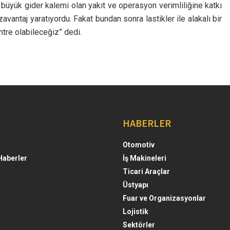
yük gider kalemi olan yakıt ve operasyon verimliliğine katkı
vantaj yaratıyordu. Fakat bundan sonra lastikler ile alakalı bir
tre olabileceğiz” dedi.
HABERLER
Otomotiv
Haberler
İş Makineleri
Ticari Araçlar
Üstyapı
Fuar ve Organizasyonlar
Lojistik
Sektörler