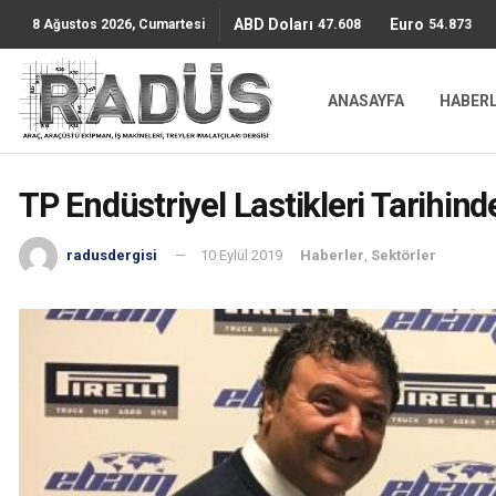
ABD Doları
Euro
47.6085
54.8736
8 Ağustos 2026, Cumartesi
ANASAYFA
HABER
TP Endüstriyel Lastikleri Tarihinde
radusdergisi
10 Eylül 2019
Haberler
,
Sektörler