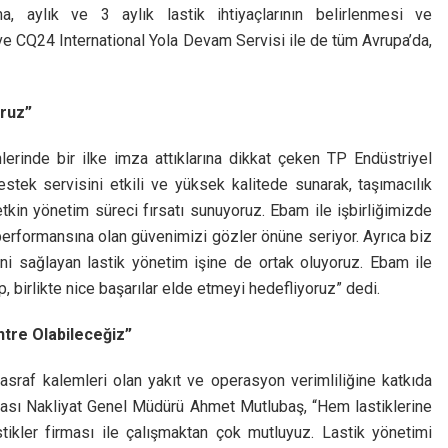
a, aylık ve 3 aylık lastik ihtiyaçlarının belirlenmesi ve
 ve CQ24 International Yola Devam Servisi ile de tüm Avrupa’da,
oruz”
hlerinde bir ilke imza attıklarına dikkat çeken TP Endüstriyel
stek servisini etkili ve yüksek kalitede sunarak, taşımacılık
kin yönetim süreci fırsatı sunuyoruz. Ebam ile işbirliğimizde
erformansına olan güvenimizi gözler önüne seriyor. Ayrıca biz
ini sağlayan lastik yönetim işine de ortak oluyoruz. Ebam ile
ıp, birlikte nice başarılar elde etmeyi hedefliyoruz” dedi.
ntre Olabileceğiz”
 masraf kalemleri olan yakıt ve operasyon verimliliğine katkıda
arası Nakliyat Genel Müdürü Ahmet Mutlubaş, “Hem lastiklerine
ikler firması ile çalışmaktan çok mutluyuz. Lastik yönetimi