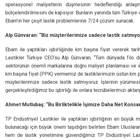
operasyonel maliyetlerin düşmesinin hedeflendiği anlaşm
bütçelendirilmesini de kapsıyor. Bunların yanında tüm Türkiye
Ebam’ın her çeşit lastik problemlerine 7/24 çözüm sunacak.
Alp Günvaran: “Biz müşterilerimize sadece lastik satmıy
Ebam ile yaptıkları işbirliğinde km başına fiyat vererek tari
Lastikler Türkiye CEO’su Alp Günvaran, “Tüm dünyada filo de
sektörünün önemli markalarına doğru maliyet planlaması ve et
km başına fiyat (PPK) vermemiz de lastiklerimizin üstün km p
müşterilerimize sadece lastik satmıyoruz. İşlerinin yürümes
gerçekleştirdiğimiz bu işbirliği ile onlara tecrübelerimizi aktar
Ahmet Mutlubaş: “Bu Birliktelikle İşimize Daha Net Konsa
TP Endüstriyel Lastikler ile yaptıkları işbirliğinin en büyük
bulunacağı için büyük önem taşıdığını belirten Ebam Uluslar
hem de lastik yönetimine güvendiğimiz TP Endüstriyel Last