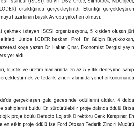
vesi İstanbul (ISCSI), bu yıl, DSV, Ortec, Slimstock, MpObject,
DER) ortaklığında gerçekleştirildi. Etkinliği gerçekleştiren
apmaya hazırlanan büyük Avrupa şirketleri olması.
kkat çekmek isteyen ISCSI organizasyonu, 5 kişiden oluşan jüri
i belirledi. Jüride LODER başkanı Prof. Dr. Gülçin Büyüközkan,
zetesi köşe yazarı Dr. Hakan Çınar, Ekonomist Dergisi yayın
rs yer aldı.
ri, lojistik ve üretim alanlarında en az 5 yıllık deneyime sahip
r gerçekleştirmek ve tedarik zinciri alanında yönetici konumunda
a’da gerçekleşen gala gecesinde ödüllerini aldılar. 4 dalda
le sahiplerini buldu. En sürdürülebilir proje dalında ödülü Brisa
olojik proje ödülü Defacto Lojistik Direktörü Cenk Karapınar, En
ve en etkin proje ödülü ise Ford Otosan Tedarik Zinciri Müdürü