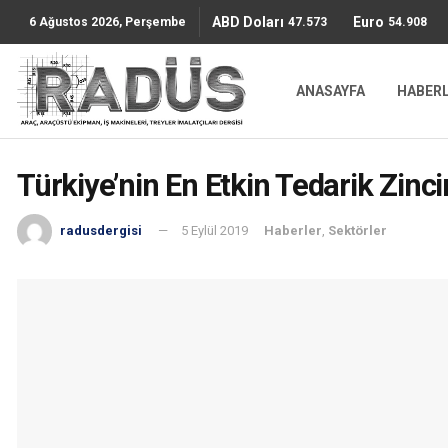
ABD Doları
Euro
47.5736
54.9087
6 Ağustos 2026, Perşembe
ANASAYFA
HABER
Türkiye’nin En Etkin Tedarik Zincir
radusdergisi
5 Eylül 2019
Haberler
,
Sektörler