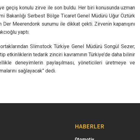
e geçiş konulu zirve ile son buldu. Her biri konusunda uzman
nomi Bakanlığı Serbest Bölge Ticaret Genel Müdürü Uğur Öztürk
 Der Meerendonk sunumu ile dikkat çekti. Zirvenin kapanışını
akcıoğlu yaptı.
ş ortaklarından Slimstock Türkiye Genel Müdürü Songül Sezer;
tip etkinliklerin tedarik zinciri kavramının Türkiye’de daha bilinir
ellikle deneyimlerin paylaşılması, yöneticileri üretmeye ve
lmalarını sağlayacak” dedi.
HABERLER
Otomotiv