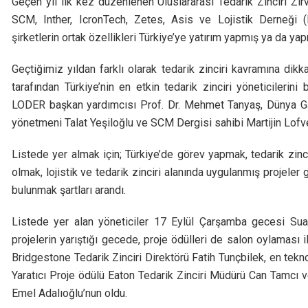
Geçen yıl ilk kez düzenlenen Uluslararası Tedarik Zinciri Zir
SCM, Inther, IcronTech, Zetes, Asis ve Lojistik Derneği (LO
şirketlerin ortak özellikleri Türkiye’ye yatırım yapmış ya da y
Geçtiğimiz yıldan farklı olarak tedarik zinciri kavramına di
tarafından Türkiye’nin en etkin tedarik zinciri yöneticilerin
LODER başkan yardımcısı Prof. Dr. Mehmet Tanyaş, Dünya Ga
yönetmeni Talat Yeşiloğlu ve SCM Dergisi sahibi Martijin Lofve
Listede yer almak için; Türkiye’de görev yapmak, tedarik zinci
olmak, lojistik ve tedarik zinciri alanında uygulanmış projele
bulunmak şartları arandı.
Listede yer alan yöneticiler 17 Eylül Çarşamba gecesi Suad
projelerin yarıştığı gecede, proje ödülleri de salon oylaması i
Bridgestone Tedarik Zinciri Direktörü Fatih Tunçbilek, en tekn
Yaratıcı Proje ödülü Eaton Tedarik Zinciri Müdürü Can Tamcı 
Emel Adalıoğlu’nun oldu.