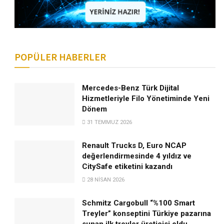
POPÜLER HABERLER
Mercedes-Benz Türk Dijital
Hizmetleriyle Filo Yönetiminde Yeni
Dönem
31 TEMMUZ 2026
Renault Trucks D, Euro NCAP
değerlendirmesinde 4 yıldız ve
CitySafe etiketini kazandı
28 NISAN 2026
Schmitz Cargobull “%100 Smart
Treyler” konseptini Türkiye pazarına
sunan ilk treyler üreticisi oldu