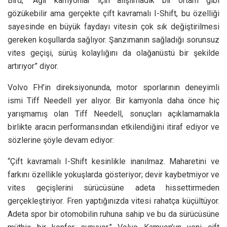
Bird, “Ağır kamyonlar için alışılmadık bir ortam gibi
gözükebilir ama gerçekte çift kavramalı I-Shift, bu özelliği
sayesinde en büyük faydayı vitesin çok sık değiştirilmesi
gereken koşullarda sağlıyor. Şanzımanın sağladığı sorunsuz
vites geçişi, sürüş kolaylığını da olağanüstü bir şekilde
artırıyor” diyor.
Volvo FH’in direksiyonunda, motor sporlarının deneyimli
ismi Tiff Needell yer alıyor. Bir kamyonla daha önce hiç
yarışmamış olan Tiff Needell, sonuçları açıklamamakla
birlikte aracın performansından etkilendiğini itiraf ediyor ve
sözlerine şöyle devam ediyor:
“Çift kavramalı I-Shift kesinlikle inanılmaz. Maharetini ve
farkını özellikle yokuşlarda gösteriyor; devir kaybetmiyor ve
vites geçişlerini sürücüsüne adeta hissettirmeden
gerçekleştiriyor. Fren yaptığınızda vitesi rahatça küçültüyor.
Adeta spor bir otomobilin ruhuna sahip ve bu da sürücüsüne