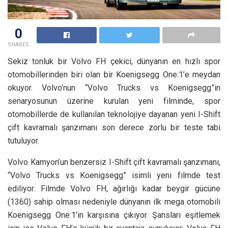
0
SHARES
Sekiz tonluk bir Volvo FH çekici, dünyanın en hızlı spor
otomobillerinden biri olan bir Koenigsegg One:1’e meydan
okuyor. Volvo’nun “Volvo Trucks vs Koenigsegg”in
senaryosunun üzerine kurulan yeni filminde, spor
otomobillerde de kullanılan teknolojiye dayanan yeni I-Shift
çift kavramalı şanzımanı son derece zorlu bir teste tabi
tutuluyor.
Volvo Kamyon’un benzersiz I-Shift çift kavramalı şanzımanı,
“Volvo Trucks vs Koenigsegg” isimli yeni filmde test
ediliyor. Filmde Volvo FH, ağırlığı kadar beygir gücüne
(1360) sahip olması nedeniyle dünyanın ilk mega otomobili
Koenigsegg One:1’in karşısına çıkıyor. Şansları eşitlemek