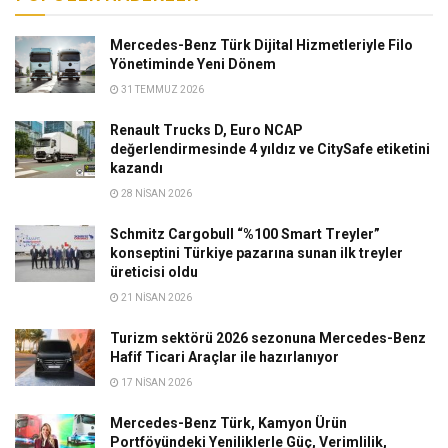
Mercedes-Benz Türk Dijital Hizmetleriyle Filo
Yönetiminde Yeni Dönem
31 TEMMUZ 2026
Renault Trucks D, Euro NCAP
değerlendirmesinde 4 yıldız ve CitySafe etiketini
kazandı
28 NISAN 2026
Schmitz Cargobull “%100 Smart Treyler”
konseptini Türkiye pazarına sunan ilk treyler
üreticisi oldu
21 NISAN 2026
Turizm sektörü 2026 sezonuna Mercedes-Benz
Hafif Ticari Araçlar ile hazırlanıyor
17 NISAN 2026
Mercedes-Benz Türk, Kamyon Ürün
Portföyündeki Yeniliklerle Güç, Verimlilik,