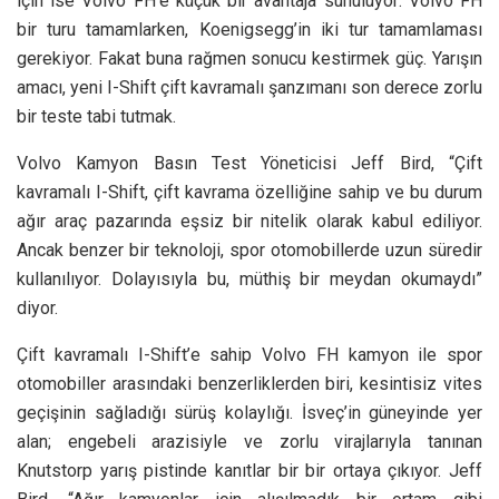
için ise Volvo FH’e küçük bir avantaja sunuluyor: Volvo FH
bir turu tamamlarken, Koenigsegg’in iki tur tamamlaması
gerekiyor. Fakat buna rağmen sonucu kestirmek güç. Yarışın
amacı, yeni I-Shift çift kavramalı şanzımanı son derece zorlu
bir teste tabi tutmak.
Volvo Kamyon Basın Test Yöneticisi Jeff Bird, “Çift
kavramalı I-Shift, çift kavrama özelliğine sahip ve bu durum
ağır araç pazarında eşsiz bir nitelik olarak kabul ediliyor.
Ancak benzer bir teknoloji, spor otomobillerde uzun süredir
kullanılıyor. Dolayısıyla bu, müthiş bir meydan okumaydı”
diyor.
Çift kavramalı I-Shift’e sahip Volvo FH kamyon ile spor
otomobiller arasındaki benzerliklerden biri, kesintisiz vites
geçişinin sağladığı sürüş kolaylığı. İsveç’in güneyinde yer
alan; engebeli arazisiyle ve zorlu virajlarıyla tanınan
Knutstorp yarış pistinde kanıtlar bir bir ortaya çıkıyor. Jeff