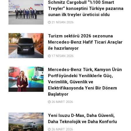
Schmitz Cargobull “%100 Smart
Treyler” konseptini Türkiye pazarına
sunan ilk treyler üreticisi oldu
21 NISAN 2026
Turizm sektörü 2026 sezonuna
Mercedes-Benz Hafif Ticari Araçlar
ile hazırlanıyor
17 NISAN 2026
Mercedes-Benz Türk, Kamyon Ürün
Portföyündeki Yeniliklerle Güç,
Verimlilik, Güvenlik ve
Elektrifikasyonda Yeni Bir Dönem
Başlatıyor
26 MART 2026
Yeni Isuzu D-Max, Daha Güvenli,
Daha Teknolojik ve Daha Konforlu
26 MART 2026