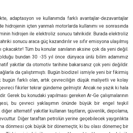
ekte, adaptasyon ve kullanımda farklı avantajlar-dezavantajlar
de hidrojenin içten yanmalı motorlarda kullanımı ve sonrasında
in hidrojen ile elektroliz sonucu tahrikidir. Burada elektroliz
 tahriki sonucu araca güç kazandırılır ve sıfır emisyona ulaşılmış
ı çıkacaktır! Tüm bu konular sanılanın aksine çok da yeni değil.
ı olduğu bundan 30 -35 yıl önce dünyaca ünlü bilim adamımız
rnatif yakıtlar da otomotiv tarihine bakarsanız çok yeni değildir.
larla da çalıştırmıştı. Bugün biodizel ismiyle yeni bir fikirmiş
k bugün farklı olan, artık çevreciliğin düşük maliyetli ve kolay
evreci fikirler tekrar gündeme gelmiştir. Ancak ne yazık ki hala
dir. Gerek bu konudaki yapılması gereken Ar-Ge çalışmalarının
ngesi, bu çevreci yaklaşımın önünde büyük bir engel teşkil
 diğer alternatif yakıtlar kullanan taşıtların, güvenlik, depolama,
vcuttur. Diğer taraftan petrolün yerine geçebilecek yaygınlıkta
na dönmesi çok büyük bir dönemeçtir, ki bu olası dönemeç bir