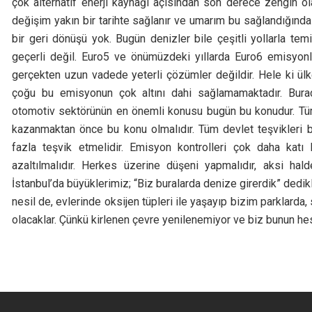
çok alternatif enerji kaynağı açısından son derece zengin o
değişim yakın bir tarihte sağlanır ve umarım bu sağlandığınd
bir geri dönüşü yok. Bugün denizler bile çeşitli yollarla te
geçerli değil. Euro5 ve önümüzdeki yıllarda Euro6 emisyonla
gerçekten uzun vadede yeterli çözümler değildir. Hele ki ü
çoğu bu emisyonun çok altını dahi sağlamamaktadır. Bura
otomotiv sektörünün en önemli konusu bugün bu konudur. Tüm 
kazanmaktan önce bu konu olmalıdır. Tüm devlet teşvikleri b
fazla teşvik etmelidir. Emisyon kontrolleri çok daha katı b
azaltılmalıdır. Herkes üzerine düşeni yapmalıdır, aksi ha
İstanbul’da büyüklerimiz; “Biz buralarda denize girerdik” dedik
nesil de, evlerinde oksijen tüpleri ile yaşayıp bizim parklard
olacaklar. Çünkü kirlenen çevre yenilenemiyor ve biz bunun h