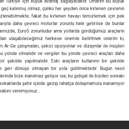
lan Türkiye için büyük avantaj sağlayacaktır. Umarım bu büyük
a geç kalınmış olmaz, çünkü her şeyden önce kirlenen çevrenin
mizlenebilmekte; fakat bu kirlenen havayı temizlemek için pek
rıyla daha çevreci motorlar zorunlu hale getirilse de bunlar
lkemizde, Euro5 zorunludur ama yollarda gördüğümüz araçların
dan ulaşabileceğimiz herkese önemle belirtmek isterim ki,
Ar-Ge çalışmaları, çekici opsiyonlar ve dizaynlar ile müşteri
u yönde olmalıdır ve vergiler bu yönde çevreci araçları daha
ir şekilde yapılmalıdır. Eski araçların kullanımı bir şekilde
lde geri dönüşü olmayan bir yola gidilmektedir. Bugün nasıl
lerinde bize inanılmaz geliyor ise, bu gidişat ile bizden sonraki
a, sokaklarda şehir içinde gezip rahatça dolaşmamıza inanamıyor
esabını veremiyoruz…