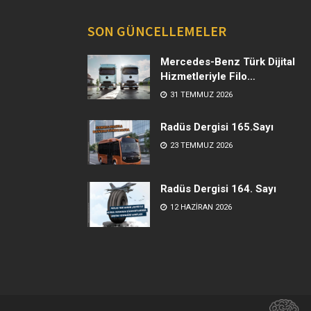
SON GÜNCELLEMELER
Mercedes-Benz Türk Dijital
Hizmetleriyle Filo
Yönetiminde Yeni Dönem
31 TEMMUZ 2026
Radüs Dergisi 165.Sayı
23 TEMMUZ 2026
Radüs Dergisi 164. Sayı
12 HAZIRAN 2026