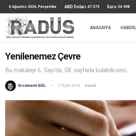
ABD Doları
Euro
47.5736
54.9087
6 Ağustos 2026, Perşembe
ANASAYFA
HABER
Yenilenemez Çevre
Bu makaleyi 6. Sayı'da, 58. sayfada bulabilirsiniz.
Ercüment GÜL
11 Eylül 2019
Genel