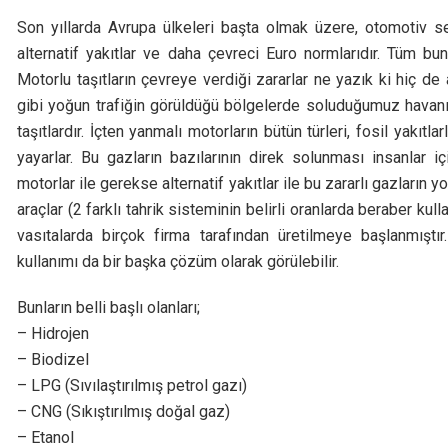
Son yıllarda Avrupa ülkeleri başta olmak üzere, otomotiv sek
alternatif yakıtlar ve daha çevreci Euro normlarıdır. Tüm bu
Motorlu taşıtların çevreye verdiği zararlar ne yazık ki hiç 
gibi yoğun trafiğin görüldüğü bölgelerde soluduğumuz havanın
taşıtlardır. İçten yanmalı motorların bütün türleri, fosil yak
yayarlar. Bu gazların bazılarının direk solunması insanlar i
motorlar ile gerekse alternatif yakıtlar ile bu zararlı gazların 
araçlar (2 farklı tahrik sisteminin belirli oranlarda beraber k
vasıtalarda birçok firma tarafından üretilmeye başlanmıştır
kullanımı da bir başka çözüm olarak görülebilir.
Bunların belli başlı olanları;
– Hidrojen
– Biodizel
– LPG (Sıvılaştırılmış petrol gazı)
– CNG (Sıkıştırılmış doğal gaz)
– Etanol