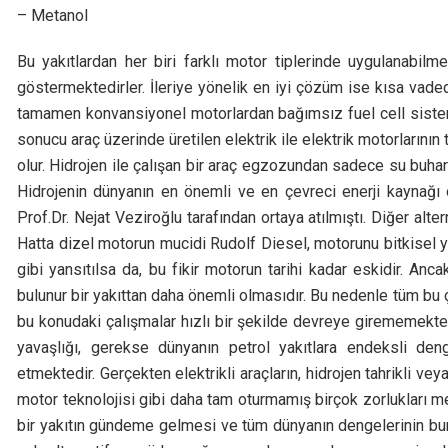
– Metanol
Bu yakıtlardan her biri farklı motor tiplerinde uygulanabilm
göstermektedirler. İleriye yönelik en iyi çözüm ise kısa vade
tamamen konvansiyonel motorlardan bağımsız fuel cell sistemin
sonucu araç üzerinde üretilen elektrik ile elektrik motorlarının
olur. Hidrojen ile çalışan bir araç egzozundan sadece su buhar
Hidrojenin dünyanın en önemli ve en çevreci enerji kaynağ
Prof.Dr. Nejat Veziroğlu tarafından ortaya atılmıştı. Diğer alte
Hatta dizel motorun mucidi Rudolf Diesel, motorunu bitkisel yağ
gibi yansıtılsa da, bu fikir motorun tarihi kadar eskidir. Anca
bulunur bir yakıttan daha önemli olmasıdır. Bu nedenle tüm bu ç
bu konudaki çalışmalar hızlı bir şekilde devreye girememekte
yavaşlığı, gerekse dünyanın petrol yakıtlara endeksli de
etmektedir. Gerçekten elektrikli araçların, hidrojen tahrikli veya
motor teknolojisi gibi daha tam oturmamış birçok zorlukları me
bir yakıtın gündeme gelmesi ve tüm dünyanın dengelerinin bu