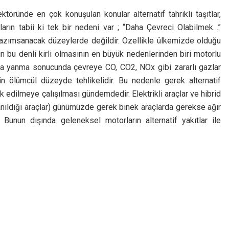
töründe en çok konuşulan konular alternatif tahrikli taşıtlar,
nların tabii ki tek bir nedeni var ; “Daha Çevreci Olabilmek…”
de azımsanacak düzeylerde değildir. Özellikle ülkemizde olduğu
 bu denli kirli olmasının en büyük nedenlerinden biri motorlu
ıtlarla yanma sonucunda çevreye CO, CO2, NOx gibi zararlı gazlar
çin ölümcül düzeyde tehlikelidir. Bu nedenle gerek alternatif
yok edilmeye çalışılması gündemdedir. Elektrikli araçlar ve hibrid
ullanıldığı araçlar) günümüzde gerek binek araçlarda gerekse ağır
. Bunun dışında geleneksel motorların alternatif yakıtlar ile