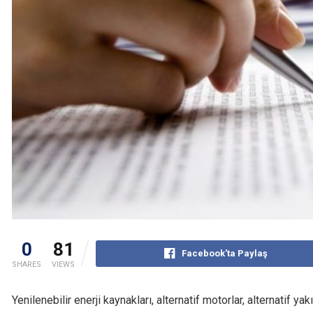
0
81
Facebook'ta Paylaş
SHARES
VIEWS
Yenilenebilir enerji kaynakları, alternatif motorlar, alternatif yakı