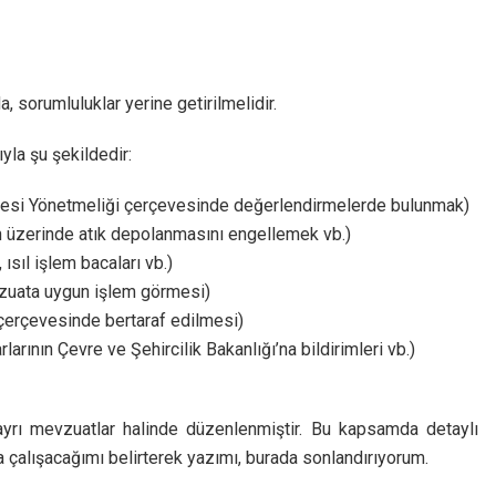
 sorumluluklar yerine getirilmelidir.
yla şu şekildedir:
mesi Yönetmeliği çerçevesinde değerlendirmelerde bulunmak)
n üzerinde atık depolanmasını engellemek vb.)
sıl işlem bacaları vb.)
vzuata uygun işlem görmesi)
at çerçevesinde bertaraf edilmesi)
arının Çevre ve Şehircilik Bakanlığı’na bildirimleri vb.)
r ayrı mevzuatlar halinde düzenlenmiştir. Bu kapsamda detaylı
çalışacağımı belirterek yazımı, burada sonlandırıyorum.