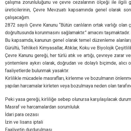
çalışma zorunluluğunu ve çevre cezalarının ölçeği ile ilgili
üreticilerinin, Çevre Mevzuatı kapsamında genel olarak soru
çalışacağım.
2872 sayılı Çevre Kanunu “Bütün canlıların ortak varlığı olan ç
doğrultusunda korunmasını sağlamaktır.” amacını taşımaktadır.
Bu kapsamda, kanunun genel olarak temel düzenleme alanları, 
Gürültü, Tehlikeli Kimyasallar, Atıklar, Koku ve Biyolojik Çeşitlilik
Çevre Kanunu gereği, her türlü atık ve artığı, çevreye zarar ve
yöntemlere aykırı olarak, doğrudan ve dolaylı biçimde, alıc
faaliyetlerde bulunmak yasaktır.
Kirlilikle mücadele masrafları, kirlenme ve bozulmanın önlenmesi
yapılan harcamalar kirleten veya bozulmaya neden olan tarafın
Peki yasa gereği, kirliliğe sebep olunursa karşılaşılacak durum
Masraf ve harcamalardan sorumluluk
İdari para cezası
İzin ve lisans iptali
Faaliyetin durdurulması