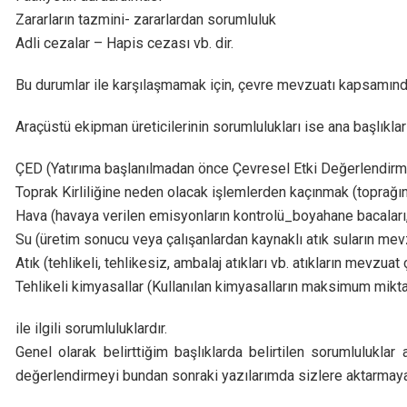
Zararların tazmini- zararlardan sorumluluk
Adli cezalar – Hapis cezası vb. dir.
Bu durumlar ile karşılaşmamak için, çevre mevzuatı kapsamında,
Araçüstü ekipman üreticilerinin sorumlulukları ise ana başlıkları
ÇED (Yatırıma başlanılmadan önce Çevresel Etki Değerlendir
Toprak Kirliliğine neden olacak işlemlerden kaçınmak (toprağı
Hava (havaya verilen emisyonların kontrolü_boyahane bacaları, ı
Su (üretim sonucu veya çalışanlardan kaynaklı atık suların me
Atık (tehlikeli, tehlikesiz, ambalaj atıkları vb. atıkların mevzu
Tehlikeli kimyasallar (Kullanılan kimyasalların maksimum miktarl
ile ilgili sorumluluklardır.
Genel olarak belirttiğim başlıklarda belirtilen sorumlulukla
değerlendirmeyi bundan sonraki yazılarımda sizlere aktarmaya 