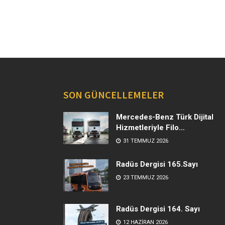
SON GÜNCELLEMELER
Mercedes-Benz Türk Dijital
Hizmetleriyle Filo
Yönetiminde Yeni Dönem
31 TEMMUZ 2026
Radüs Dergisi 165.Sayı
23 TEMMUZ 2026
Radüs Dergisi 164. Sayı
12 HAZIRAN 2026