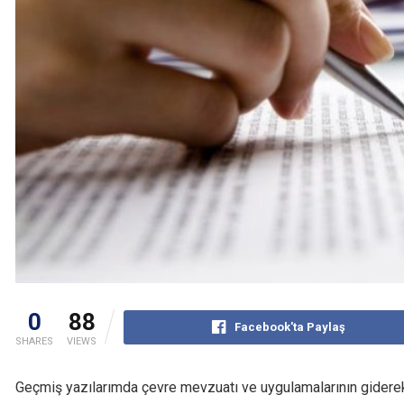
0
88
Facebook'ta Paylaş
SHARES
VIEWS
Geçmiş yazılarımda çevre mevzuatı ve uygulamalarının giderek 