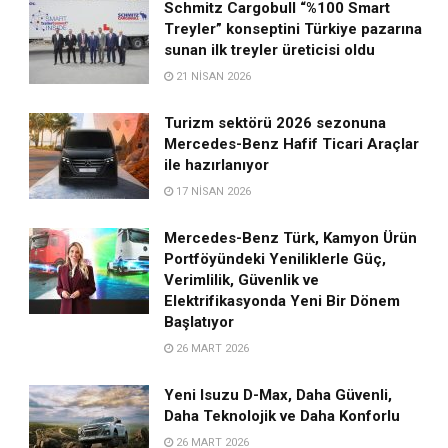
Schmitz Cargobull “%100 Smart
Treyler” konseptini Türkiye pazarına
sunan ilk treyler üreticisi oldu
21 NISAN 2026
Turizm sektörü 2026 sezonuna
Mercedes-Benz Hafif Ticari Araçlar
ile hazırlanıyor
17 NISAN 2026
Mercedes-Benz Türk, Kamyon Ürün
Portföyündeki Yeniliklerle Güç,
Verimlilik, Güvenlik ve
Elektrifikasyonda Yeni Bir Dönem
Başlatıyor
26 MART 2026
Yeni Isuzu D-Max, Daha Güvenli,
Daha Teknolojik ve Daha Konforlu
26 MART 2026