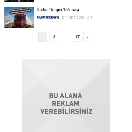
Radüs Dergisi 156. sayı
RADUSDERGISI
14 EKIM 2025
0
1
2
…
17